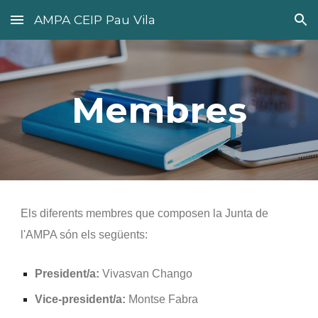
AMPA CEIP Pau Vila
Skip to main content
Skip to navigation
Membres
Els diferents membres que composen la Junta de
l'AMPA són els següents:
President/a:
Vivasvan Chango
Vice-president/a:
Montse Fabra