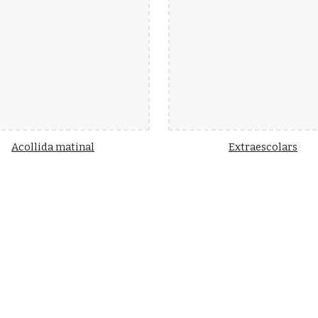
Acollida matinal
Extraescolars