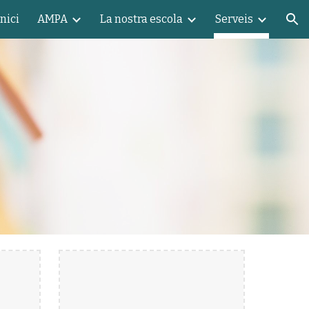
Inici
AMPA
La nostra escola
Serveis
ion